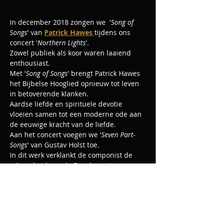
In december 2018 zongen we  '
Song of 
Songs
' van 
Patrick Hawes 
tijdens ons 
concert '
Northern Lights
'. 
Zowel publiek als koor waren laaiend 
enthousiast. 
Met '
Song of Songs
' brengt Patrick Hawes 
het Bijbelse Hooglied opnieuw tot leven 
in betoverende klanken. 
Aardse liefde en spirituele devotie 
vloeien samen tot een moderne ode aan 
de eeuwige kracht van de liefde.
Aan het concert voegen we '
Seven Part-
Songs
' van Gustav Holst toe. 
In dit werk verklankt de componist de 
schoonheid van de Engelse natuur en 
poëzie en 
Meer weergeven