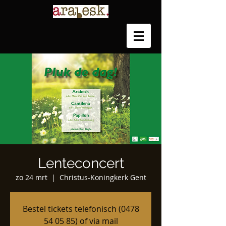
Lenteconcert
zo 24 mrt
  |  
Christus-Koningkerk Gent
Bestel tickets telefonisch (0478
54 05 85‬) of via mail