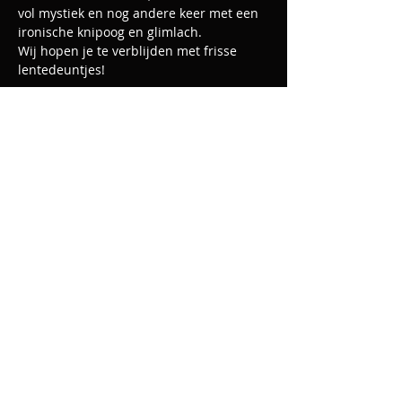
vol mystiek en nog andere keer met een 
ironische knipoog en glimlach. 
​Wij hopen je te verblijden met frisse 
lentedeuntjes! 
Deel dit evenement
© 2019 by Arabesk. Proudly created
with
Wix.com