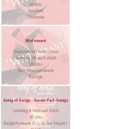
16.00u
basiliek
Dadizele
Wat maant
Duoconcert met Linos
zondag 26 april 2026
16.00u
Sint-Maartenskerk
Kortrijk
Song of Songs - Seven Part-Songs
zondag 8 februari 2026
16.30u
Begijnhofkerk O. L. V. Ter Hoyen