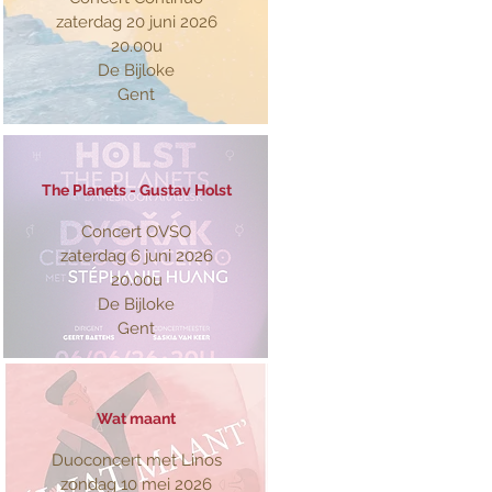
zaterdag 20 juni 2026
20.00u
De Bijloke
Gent
The Planets - Gustav Holst
Concert OVSO
zaterdag 6 juni 2026
20.00u
De Bijloke
Gent
Wat maant
Duoconcert met Linos​
zondag 10 mei 2026