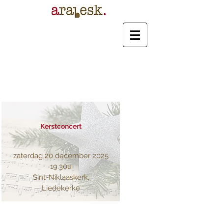
Kerstconcert
zaterdag 20 december 2025
19.30u
Sint-Niklaaskerk,
Liedekerke