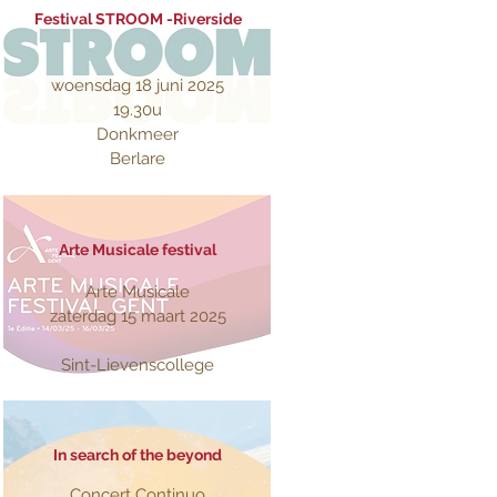
Festival STROOM -Riverside
woensdag 18 juni 2025
19.30u
Donkmeer
Berlare
Arte Musicale festival
Arte Musicale
zaterdag 15 maart 2025
Sint-Lievenscollege
In search of the beyond
Concert Continuo