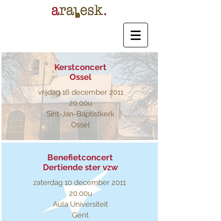
Kerstconcert
Ossel
vrijdag 16 december 2011
20.00u
Sint-Jan-Baptistkerk
Ossel
Benefietconcert
Dertiende ster vzw
zaterdag 10 december 2011
20.00u
Aula Universiteit
Gent