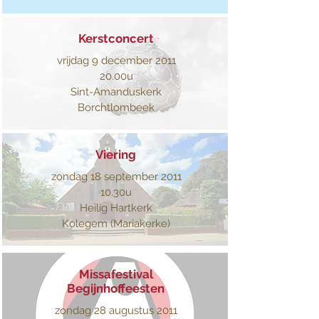
Kerstconcert
vrijdag 9 december 2011
20.00u
Sint-Amanduskerk
Borchtlombeek
Viering
zondag 18 september 2011
10.30u
Heilig Hartkerk
Kolegem (Mariakerke)
Missafestival
Begijnhoffeesten
zondag 28 augustus 2011