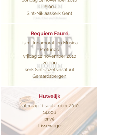
zondag 14 november 2010
16.00u
Sint-Niklaaskerk Gent
Requiem Fauré
i.s.m. Innamorati en Musica
Profundo
vrijdag 12 november 2010
20.00u
kerk Sint-Jozefsinstituut
Geraardsbergen
Huwelijk
zaterdag 11 september 2010
14.00u
privé
Lissewege