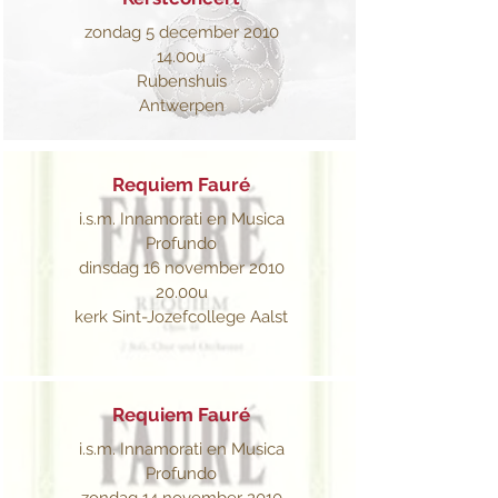
zondag 5 december 2010
14.00u
Rubenshuis
Antwerpen
Requiem Fauré
i.s.m. Innamorati en Musica
Profundo
dinsdag 16 november 2010
20.00u
kerk Sint-Jozefcollege Aalst
Requiem Fauré
i.s.m. Innamorati en Musica
Profundo