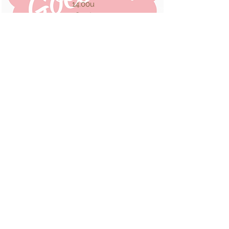
14.00u
Gent
Missafestival
zondag 25 april 2010
11.15u
Sint-Elisabethkerk
Oud Begijnhof Gent
Oorverblindend
vrijdag 26 maart 2010
20.00u
Oude Abdij
Drongen
Aperitiefconcert
Ossel