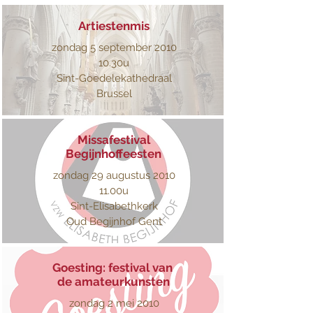
Artiestenmis
zondag 5 september 2010
10.30u
Sint-Goedelekathedraal
Brussel
Missafestival
Begijnhoffeesten
zondag 29 augustus 2010
11.00u
Sint-Elisabethkerk
Oud Begijnhof Gent
Goesting: festival van
de amateurkunsten
zondag 2 mei 2010