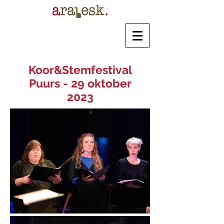
Koor&Stemfestival
Puurs - 29 oktober
2023